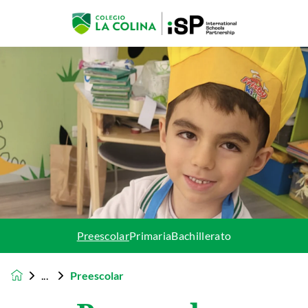
Preescolar
Primaria
Bachillerato
Preescolar