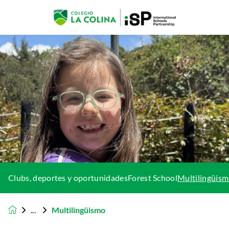
Clubs, deportes y oportunidades
Forest School
Multilingüis
Multilingüismo