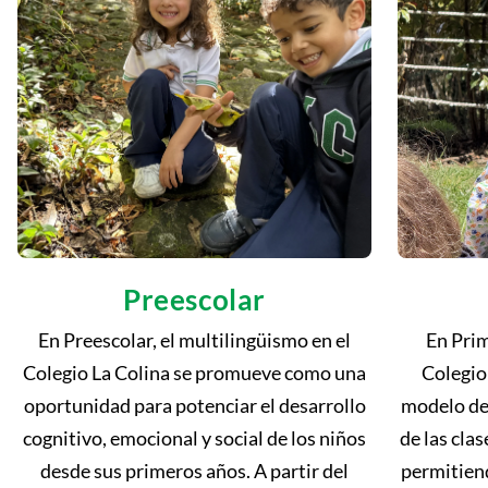
Preescolar
En Preescolar, el multilingüismo en el
En Prim
Colegio La Colina se promueve como una
Colegio 
oportunidad para potenciar el desarrollo
modelo de
cognitivo, emocional y social de los niños
de las clas
desde sus primeros años. A partir del
permitiend