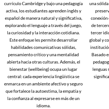
currículo Cambridge y bajo una pedagogía
una sólida
activa, los estudiantes aprenden inglés y
preserv
español de manera natural y significativa,
conexión 
explorando el lenguaje a través del juego,
de tercer
la curiosidad y la interacción cotidiana.
tercer id
Este enfoque les permite desarrollar
global y c
habilidades comunicativas sólidas,
instituci
pensamiento crítico y una mentalidad
Basado en
abierta hacia otras culturas. Además, el
pedagogí
bienestar (wellbeing) ocupa un lugar
lenguas 
central: cada experiencia lingüística se
signific
enmarca en un ambiente afectivo y seguro
que fortalece la autoestima, la empatía y
la confianza al expresarse en más de un
idioma.