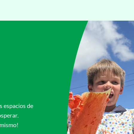
s espacios de
osperar.
 mismo!