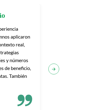
io
periencia
umnos aplicaron
ntexto real,
strategias
ajes y números
s de beneficio,
ntas. También