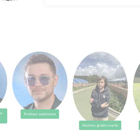
de
Profesor autónomo
Alumno, grado cuarto