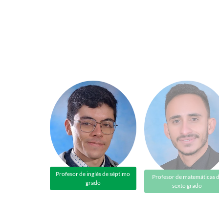
Profesor de inglés de séptimo
Profesor de matemáticas 
grado
sexto grado