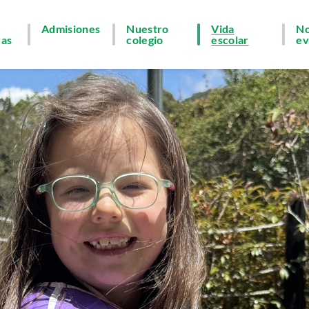
Admisiones
Nuestro
Vida
No
vas
colegio
escolar
ev