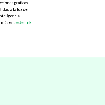
cciones gráficas
idad a la luz de
inteligencia
e más en:
este link